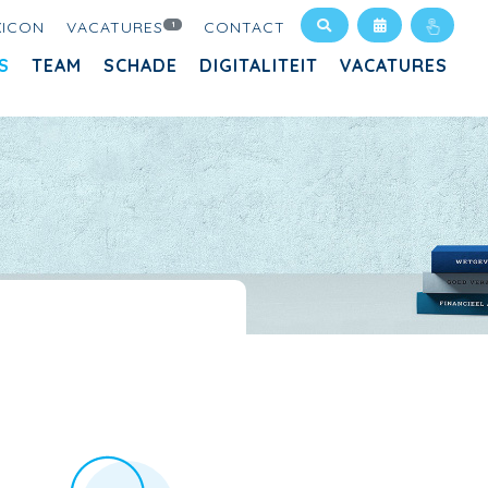
XICON
VACATURES
CONTACT
1
S
TEAM
SCHADE
DIGITALITEIT
VACATURES