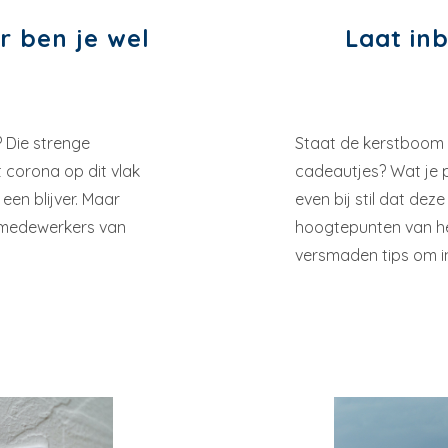
r ben je wel
Laat inb
? Die strenge
Staat de kerstboom e
t corona op dit vlak
cadeautjes? Wat je p
een blijver. Maar
even bij stil dat de
e medewerkers van
hoogtepunten van het
versmaden tips om i