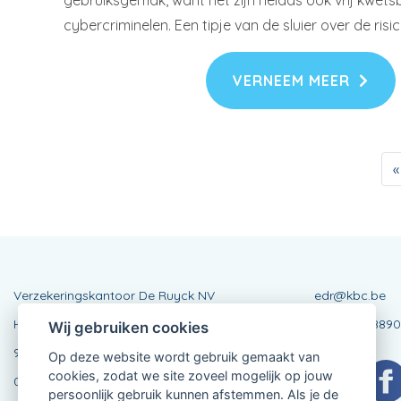
gebruiksgemak, want het zijn helaas ook vrij kwets
cybercriminelen. Een tipje van de sluier over de risic
VERNEEM MEER
«
Verzekeringskantoor De Ruyck NV
edr@kbc.be
Hoorndriesstraat 6
BE0431388890
Wij gebruiken cookies
9820 Merelbeke
Op deze website wordt gebruik gemaakt van
cookies, zodat we site zoveel mogelijk op jouw
09 230 06 16
persoonlijk gebruik kunnen afstemmen. Als je de