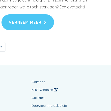
gen heb je echt nodig of zijn zelfs verplicht? En
aar raden we je toch sterk aan? Een overzicht!
VERNEEM MEER
 »
Contact
KBC Website
Cookies
Duurzaamheidsbeleid