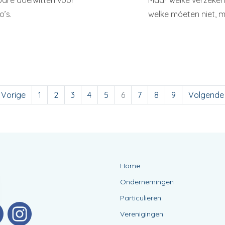
bare doelwitten voor
Maar welke verzekerin
o’s.
welke móeten niet, m
 Vorige
1
2
3
4
5
6
7
8
9
Volgende
Home
Ondernemingen
Particulieren
Verenigingen